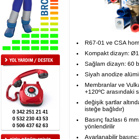
R67-01 ve CSA hom
Kompakt dizayn: 
Sağlam dizayn: 60 bar
Siyah anodize alümi
Membranlar ve Vulkan
+120ºC arasındaki s
değişik şartlar altınd
isteğe bağlıdır)
0 342 251 21 41
0 532 230 43 53
Basınç fazlası 6 mm 
0 506 437 62 63
yönlendirilir
Ayarlanabilir basınç