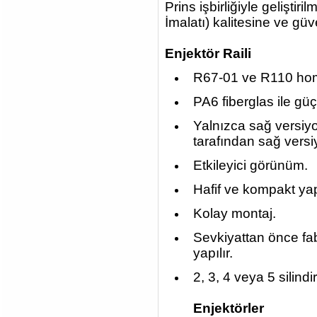
Prins işbirliğiyle geliştir
İmalatı) kalitesine ve güve
Enjektör Raili
R67-01 ve R110 ho
PA6 fiberglas ile güç
Yalnızca sağ versiyo
tarafından sağ versiy
Etkileyici görünüm.
Hafif ve kompakt yap
Kolay montaj.
Sevkiyattan önce fab
yapılır.
2, 3, 4 veya 5 silindir
Enjektörler