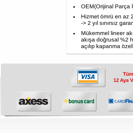
OEM(Orijinal Parça İm
Hizmet ömrü en az 
-> 2 yıl sınırsız garan
Mükemmel lineer ak
akışa doğrusal %2 h
açılıp kapanma özell
Tüm 
12 Aya V