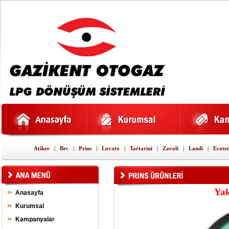
Atiker
|
Brc
|
Prins
|
Lovato
|
Tartarini
|
Zavoli
|
Landi
|
Ecote
Yak
Anasayfa
Kurumsal
Kampanyalar