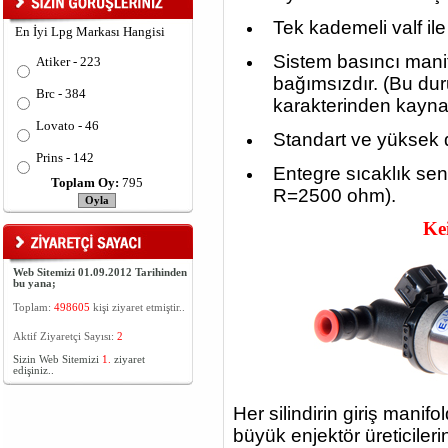
Tek kademeli valf il
En İyi Lpg Markası Hangisi
Sistem basıncı mani
Atiker - 223
bağımsızdır. (Bu dur
Brc - 384
karakterinden kayna
Lovato - 46
Standart ve yüksek d
Prins - 142
Entegre sıcaklık sen
Toplam Oy:
795
R=2500 ohm).
Ke
Web Sitemizi 01.09.2012 Tarihinden
bu yana;
Toplam:
498605
kişi ziyaret etmiştir..
Aktif Ziyaretçi Sayısı:
2
Sizin Web Sitemizi
1.
ziyaret
edişiniz..
Her silindirin giriş mani
büyük enjektör üreticile