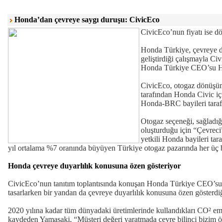
Honda’dan çevreye saygı duruşu: CivicEco
CivicEco’nun fiyatı ise d
Honda Türkiye, çevreye du
geliştirdiği çalışmayla C
Honda Türkiye CEO’su Hide
CivicEco, otogaz dönüşüm
tarafından Honda Civic içi
Honda-BRC bayileri tarafı
Otogaz seçeneği, sağladığ
oluşturduğu için “Çevreci
yetkili Honda bayileri tar
yıl ortalama %7 oranında büyüyen Türkiye otogaz pazarında her üç b
Honda çevreye duyarlılık konusuna özen gösteriyor
CivicEco’nun tanıtım toplantısında konuşan Honda Türkiye CEO’su
tasarlarken bir yandan da çevreye duyarlılık konusuna özen gösterdiğ
2020 yılına kadar tüm dünyadaki üretimlerinde kullandıkları CO² emi
kaydeden Yamasaki, “Müşteri değeri yaratmada çevre bilinci bizim ön