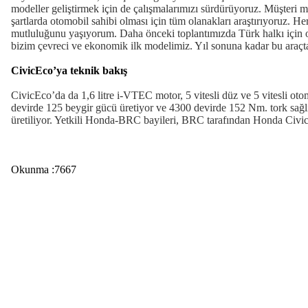
modeller geliştirmek için de çalışmalarımızı sürdürüyoruz. Müşteri me
şartlarda otomobil sahibi olması için tüm olanakları araştırıyoruz. H
mutluluğunu yaşıyorum. Daha önceki toplantımızda Türk halkı için o
bizim çevreci ve ekonomik ilk modelimiz. Yıl sonuna kadar bu araçt
CivicEco’ya teknik bakış
CivicEco’da da 1,6 litre i-VTEC motor, 5 vitesli düz ve 5 vitesli o
devirde 125 beygir gücü üretiyor ve 4300 devirde 152 Nm. tork sağ
üretiliyor. Yetkili Honda-BRC bayileri, BRC tarafından Honda Civic m
Okunma :7667